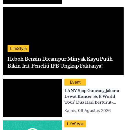
Terinspirasi One Piece!
Dukcapil Catat 79 Warga
Indonesia Bernama 'D Luffy'
Jumat, 07 Agustus 2026
LifeStyle
Heboh Bensin Dicampur Minyak Kayu Putih
Bikin Irit, Peneliti IPB Ungkap Faktanya!