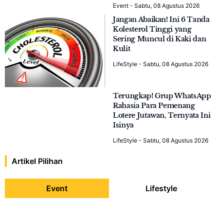
ROCK N ROLL THEATRE:
Satu Panggung, Ribuan
Kenangan, Jutaan
Penggemar
Event
-
Kamis, 16 Juli 2026
Food & Hospitality Indonesia
(FHI) 2026 Resmi Dibuka,
Perkuat Kemitraan Global di
Tengah Positifnya
Pertumbuhan Pasar
Domestik
Event
-
Rabu, 22 Juli 2026
Selanjutnya
Rekomendasi Terpopuler
CONFIRMED! Kanye West
Bakal Gelar Konser World
Tour di GBK Jakarta pada 24
Oktober 2026
Event
-
Sabtu, 08 Agustus 2026