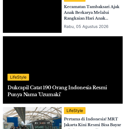
LifeStyle
Survei ZipRecruiter Ungkap
10 Jurusan Kuliah yang Paling
Disesali Lulusannya!
Kamis, 06 Agustus 2026
Event
Kecamatan Tambaksari Ajak
Anak Berkarya Melalui
Rangkaian Hari Anak
Nasional 2026 Bertema
Rabu, 05 Agustus 2026
"Nurturing Children's
Dreams, Building Indonesia."