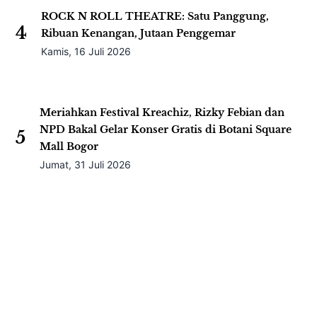
Catat Tanggalnya! Bilal Indrajaya Bakal Gelar
1
Konser Gratis di FX Sudirman Jakarta
Selasa, 28 Juli 2026
Food & Hospitality Indonesia (FHI) 2026 Resmi
Dibuka, Perkuat Kemitraan Global di Tengah
2
Positifnya Pertumbuhan Pasar Domestik
Rabu, 22 Juli 2026
IGHE 2026 Kembali Digelar di Jakarta, Menjadi
Gerbang Inovasi dan Peluang Bisnis Industri Gifts
3
dan Housewares Asia Tenggara
Jumat, 07 Agustus 2026