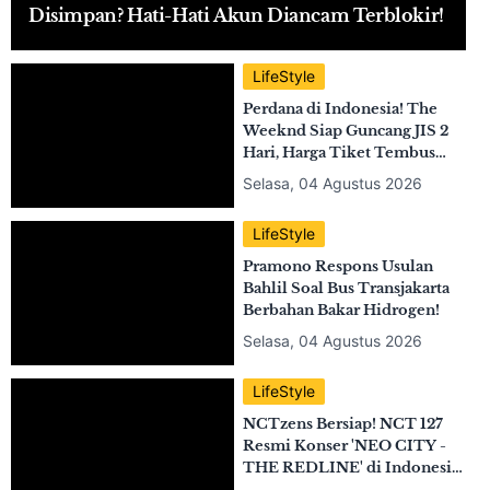
Ahli Keuangan Ungkap
Patokan Tabungan Ideal Usia
30 Tahun ke Atas demi
Pensiun Tenang
Selasa, 04 Agustus 2026
LifeStyle
Sering Chat ke Nomor WhatsApp Tak
Disimpan? Hati-Hati Akun Diancam Terblokir!