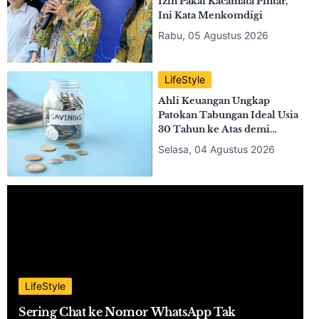
Penuh Tahun 2030!
Rabu, 05 Agustus 2026
LifeStyle
Efek Terbiasa Pakai AI &
Skimming? Riset Ungkap
Kemampuan Membaca Gen Z
Makin Merosot
Rabu, 05 Agustus 2026
LifeStyle
Viral Wanita Direkam Tanpa
Izin Pakai Kacamata Pintar,
Ini Kata Menkomdigi
Rabu, 05 Agustus 2026
LifeStyle