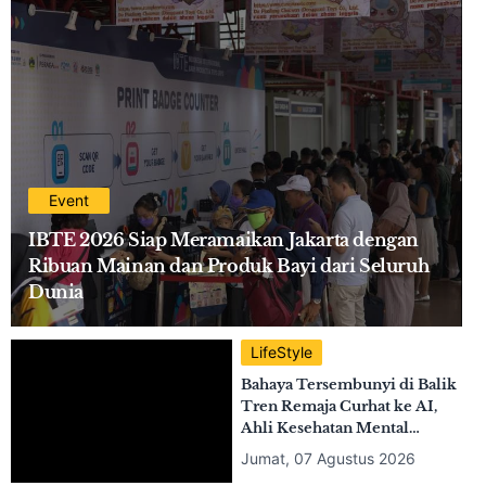
Inovasi dan Peluang Bisnis
Industri Gifts dan Housewares
Jumat, 07 Agustus 2026
Asia Tenggara
Event
IBTE 2026 Siap Meramaikan Jakarta dengan
Ribuan Mainan dan Produk Bayi dari Seluruh
Dunia
LifeStyle
Bahaya Tersembunyi di Balik