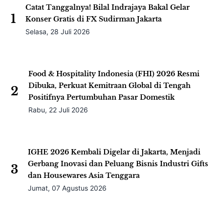
Jangan Abaikan! Ini 6 Tanda
Kolesterol Tinggi yang
Sering Muncul di Kaki dan
Kulit
LifeStyle
-
Sabtu, 08 Agustus 2026
Terungkap! Grup WhatsApp
Rahasia Para Pemenang
Lotere Jutawan, Ternyata Ini
Isinya
LifeStyle
-
Sabtu, 08 Agustus 2026
Artikel Pilihan
Event
Lifestyle