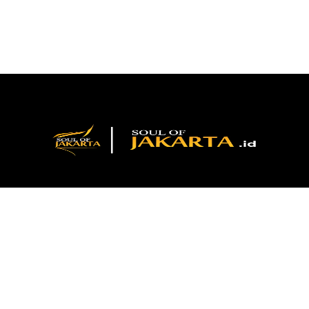
ROCK N ROLL THEATRE: Satu Panggung,
4
Ribuan Kenangan, Jutaan Penggemar
Kamis, 16 Juli 2026
Meriahkan Festival Kreachiz, Rizky Febian dan
NPD Bakal Gelar Konser Gratis di Botani Square
5
Mall Bogor
Jumat, 31 Juli 2026