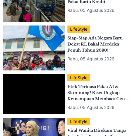
LifeStyle
Dukcapil Catat 190 Orang Indonesia Resmi
Punya Nama 'Uzumaki'
LifeStyle
Pertama di Indonesia! MRT
Jakarta Kini Resmi Bisa Bayar
Pakai Kartu Kredit
Rabu, 05 Agustus 2026
LifeStyle
Siap-Siap Ada Negara Baru
Dekat RI, Bakal Merdeka