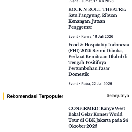
LifeStyle
Waspada Ancaman
Tenggelam! PBB Ungkap
Jakarta Resmi Jadi Megacity
Nomor Satu Dunia
Senin, 03 Agustus 2026
Indeks Artikel
Selanjutnya
Artikel Terpopuler
Pasar Foodservice Indonesia
Tembus US$29 Miliar, Food
& Hospitality Indonesia
(FHI) 2026 Perkuat Daya
Saing Industri F&B dan
Hospitality Nasional
Event
-
Jumat, 17 Juli 2026