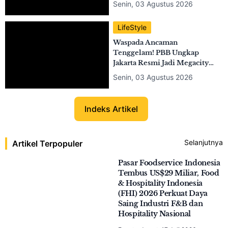
LifeStyle
Perdana di Indonesia! The
Weeknd Siap Guncang JIS 2
Hari, Harga Tiket Tembus
Rp12 Jutaan
Selasa, 04 Agustus 2026
LifeStyle
Pramono Respons Usulan
Bahlil Soal Bus Transjakarta
Berbahan Bakar Hidrogen!
Selasa, 04 Agustus 2026
LifeStyle
NCTzens Bersiap! NCT 127
Resmi Konser 'NEO CITY -
THE REDLINE' di Indonesia
Arena 3 Oktober 2026
Senin, 03 Agustus 2026